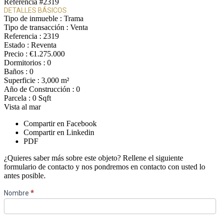
Referencia
#2319
DETALLES BÁSICOS
Tipo de inmueble :
Trama
Tipo de transacción :
Venta
Referencia :
2319
Estado :
Reventa
Precio :
€1.275.000
Dormitorios :
0
Baños :
0
Superficie :
3,000 m²
Año de Construcción :
0
Parcela :
0 Sqft
Vista al mar
Compartir en Facebook
Compartir en Linkedin
PDF
¿Quieres saber más sobre este objeto? Rellene el siguiente
formulario de contacto y nos pondremos en contacto con usted lo
antes posible.
Contact
Nombre
*
ES