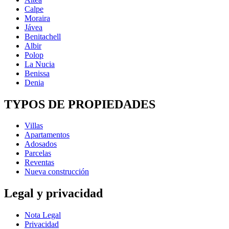
Calpe
Moraira
Jávea
Benitachell
Albir
Polop
La Nucia
Benissa
Denia
TYPOS DE PROPIEDADES
Villas
Apartamentos
Adosados
Parcelas
Reventas
Nueva construcción
Legal y privacidad
Nota Legal
Privacidad