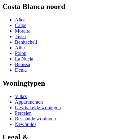
Costa Blanca noord
Altea
Calpe
Moraira
Jávea
Benitachell
Albir
Polop
La Nucia
Benissa
Denia
Woningtypen
Villa's
Appartmenten
Geschakelde woningen
Percelen
Bestaande woningen
Newbuilds
Legal &