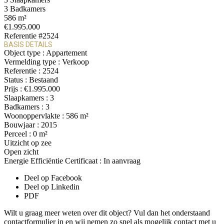
3
Badkamers
586 m²
€1.995.000
Referentie
#2524
BASIS DETAILS
Object type :
Appartement
Vermelding type :
Verkoop
Referentie :
2524
Status :
Bestaand
Prijs :
€1.995.000
Slaapkamers :
3
Badkamers :
3
Woonoppervlakte :
586 m²
Bouwjaar :
2015
Perceel :
0 m²
Uitzicht op zee
Open zicht
Energie Efficiëntie Certificaat :
In aanvraag
Deel op Facebook
Deel op Linkedin
PDF
Wilt u graag meer weten over dit object? Vul dan het onderstaand
contactformulier in en wij nemen zo snel als mogelijk contact met u