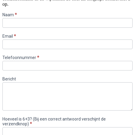
op.
Contact
Naam
*
NL
Email
*
Telefoonnummer
*
Bericht
Hoeveel is 6+3? (Bij een correct antwoord verschijnt de
verzendknop)
*